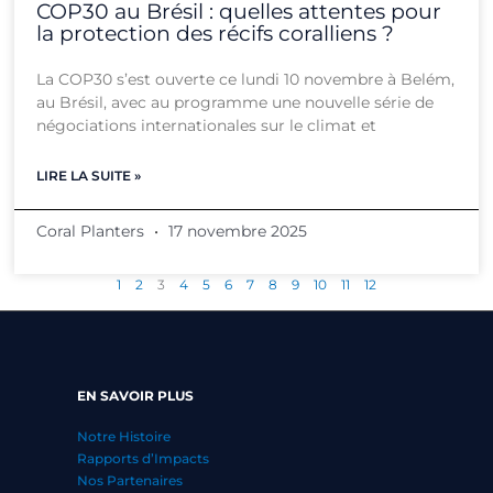
COP30 au Brésil : quelles attentes pour
la protection des récifs coralliens ?
La COP30 s’est ouverte ce lundi 10 novembre à Belém,
au Brésil, avec au programme une nouvelle série de
négociations internationales sur le climat et
LIRE LA SUITE »
Coral Planters
17 novembre 2025
1
2
3
4
5
6
7
8
9
10
11
12
EN SAVOIR PLUS
Notre Histoire
Rapports d’Impacts
Nos Partenaires