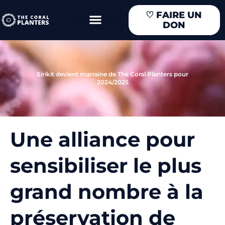
Aller
♡
FAIRE UN
au
DON
contenu
Sirikit devient marraine de The Coral Planters pour
2024/2025
Une alliance pour
sensibiliser le plus
grand nombre à la
préservation de