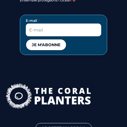
Ensemble protégeons l’Océan
E-mail
JE M'ABONNE