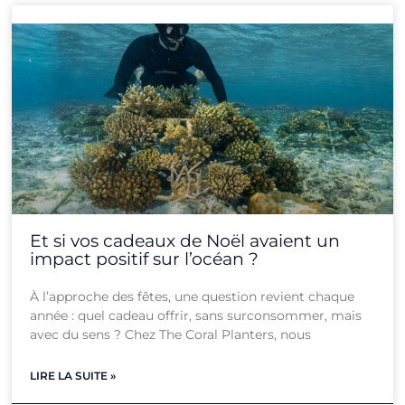
Page
Page
Page
Page
Page
Page
Page
Page
Page
Page
Page
Page
Et si vos cadeaux de Noël avaient un
impact positif sur l’océan ?
À l’approche des fêtes, une question revient chaque
année : quel cadeau offrir, sans surconsommer, mais
avec du sens ? Chez The Coral Planters, nous
LIRE LA SUITE »