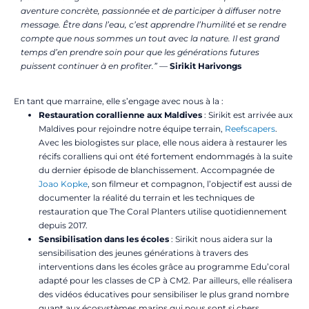
aventure concrète, passionnée et de participer à diffuser notre
message. Être dans l’eau, c’est apprendre l’humilité et se rendre
compte que nous sommes un tout avec la nature. Il est grand
temps d’en prendre soin pour que les générations futures
puissent continuer à en profiter.” —
Sirikit Harivongs
En tant que marraine, elle s’engage avec nous à la :
Restauration corallienne aux Maldives
: Sirikit est arrivée aux
Maldives pour rejoindre notre équipe terrain,
Reefscapers
.
Avec les biologistes sur place, elle nous aidera à restaurer les
récifs coralliens qui ont été fortement endommagés à la suite
du dernier épisode de blanchissement. Accompagnée de
Joao Kopke
, son filmeur et compagnon, l’objectif est aussi de
documenter la réalité du terrain et les techniques de
restauration que The Coral Planters utilise quotidiennement
depuis 2017.
Sensibilisation dans les écoles
: Sirikit nous aidera sur la
sensibilisation des jeunes générations à travers des
interventions dans les écoles grâce au programme Edu’coral
adapté pour les classes de CP à CM2. Par ailleurs, elle réalisera
des vidéos éducatives pour sensibiliser le plus grand nombre
quant aux écosystèmes marins qui nous sont si chers.