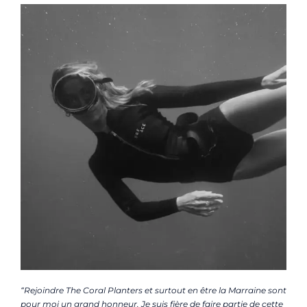
“Rejoindre The Coral Planters et surtout en être la Marraine sont
pour moi un grand honneur. Je suis fière de faire partie de cette