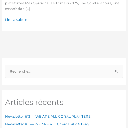
plateforme Mes Opinions. Le 18 mars 2025, The Coral Planters, une
association […]
Lire la suite »
R
e
c
h
e
Articles récents
r
c
Newsletter #12 — WE ARE ALL CORAL PLANTERS!
h
Newsletter #11 — WE ARE ALL CORAL PLANTERS!
e