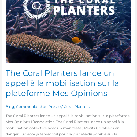
la
plateforme
Mes
Opinions
The Coral Planters lance un
appel à la mobilisation sur la
plateforme Mes Opinions
Blog
,
Communiqué de Presse
/
Coral Planters
The Coral Planters lance un appel à la mobilisation sur la plateforme
Mes Opinions L’association The Coral Planters lance un appel à la
mobilisation collective avec un manifeste ; Récifs Coralliens en
danger : un écosystème vital pour la planète disponible sur la