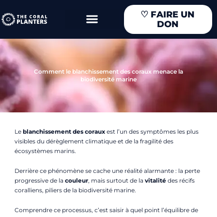
Aller
♡
FAIRE UN
au
DON
contenu
Comment le blanchissement des coraux menace la
biodiversité marine
Le
blanchissement des coraux
est l’un des symptômes les plus
visibles du dérèglement climatique et de la fragilité des
écosystèmes marins.
Derrière ce phénomène se cache une réalité alarmante : la perte
progressive de la
couleur
, mais surtout de la
vitalité
des récifs
coralliens, piliers de la biodiversité marine.
Comprendre ce processus, c’est saisir à quel point l’équilibre de