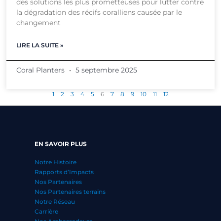
des solutions les plus prometteuses pour lutter contre
la dégradation des récifs coralliens causée par le
changement
LIRE LA SUITE »
Coral Planters
5 septembre 2025
1
2
3
4
5
6
7
8
9
10
11
12
EN SAVOIR PLUS
Notre Histoire
Rapports d’Impacts
Nos Partenaires
Nos Partenaires terrains
Notre Réseau
Carrière