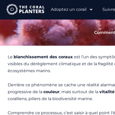
Aller
Adoptez un corail
Suivr
au
contenu
Comment l
Le
blanchissement des coraux
est l’un des symptô
visibles du dérèglement climatique et de la fragilité
écosystèmes marins.
Derrière ce phénomène se cache une réalité alarmant
progressive de la
couleur
, mais surtout de la
vitalité
coralliens, piliers de la biodiversité marine.
Comprendre ce processus, c’est saisir à quel point l’