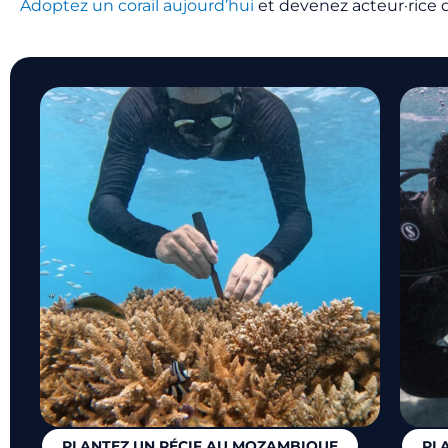
Adoptez un corail aujourd’hui
et devenez acteur·rice d
PLANTEZ UN RÉCIF AU MOZAMBIQUE
PLA