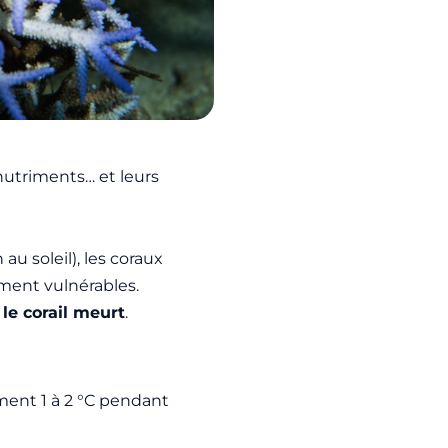
 nutriments… et leurs
u soleil), les coraux
ement vulnérables.
,
le corail meurt
.
ment 1 à 2 °C pendant