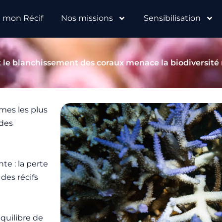
e mon Récif
Nos missions
Sensibilisation
e blanchissement des coraux menace la biodiversité
mes les plus
 des
e : la perte
des récifs
équilibre de