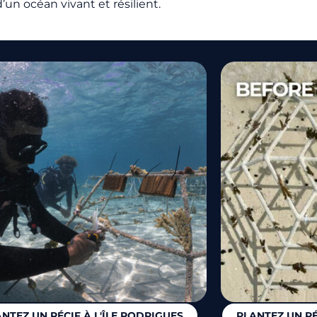
’un océan vivant et résilient.
NTEZ UN RÉCIF À L'ÎLE RODRIGUES
PLANTEZ UN R