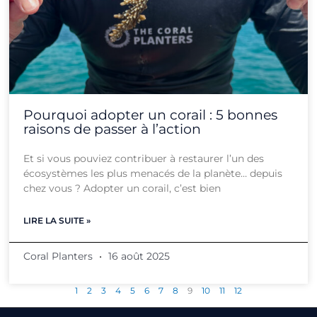
Pourquoi adopter un corail : 5 bonnes
raisons de passer à l’action
Et si vous pouviez contribuer à restaurer l’un des
écosystèmes les plus menacés de la planète… depuis
chez vous ? Adopter un corail, c’est bien
LIRE LA SUITE »
Coral Planters
16 août 2025
1
2
3
4
5
6
7
8
9
10
11
12