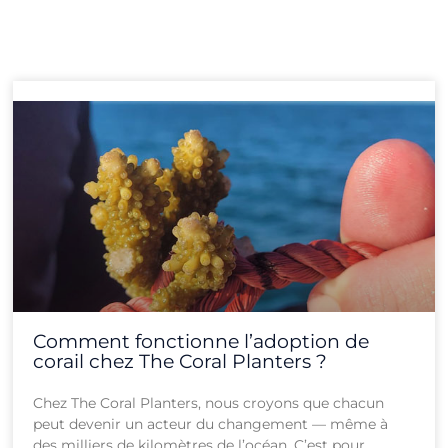
Page
Page
Page
Page
Page
Page
Page
Page
Page
Page
Page
Page
Comment fonctionne l’adoption de
corail chez The Coral Planters ?
Chez The Coral Planters, nous croyons que chacun
peut devenir un acteur du changement — même à
des milliers de kilomètres de l’océan. C’est pour