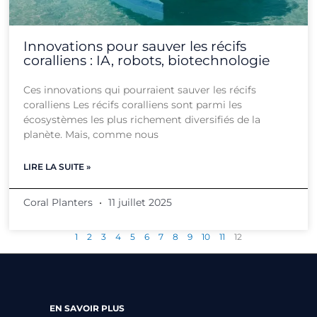
Innovations pour sauver les récifs
coralliens : IA, robots, biotechnologie
Ces innovations qui pourraient sauver les récifs
coralliens Les récifs coralliens sont parmi les
écosystèmes les plus richement diversifiés de la
planète. Mais, comme nous
LIRE LA SUITE »
Coral Planters
11 juillet 2025
1
2
3
4
5
6
7
8
9
10
11
12
EN SAVOIR PLUS