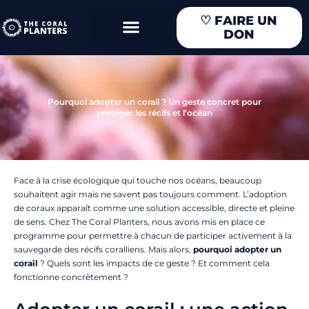
Aller
♡
FAIRE UN
au
DON
contenu
Pourquoi adopter un corail ? Un geste concret pour
protéger les récifs et l’océan
Face à la crise écologique qui touche nos océans, beaucoup
souhaitent agir mais ne savent pas toujours comment. L’adoption
de coraux apparaît comme une solution accessible, directe et pleine
de sens. Chez The Coral Planters, nous avons mis en place ce
programme pour permettre à chacun de participer activement à la
sauvegarde des récifs coralliens. Mais alors,
pourquoi adopter un
corail
? Quels sont les impacts de ce geste ? Et comment cela
fonctionne concrètement ?