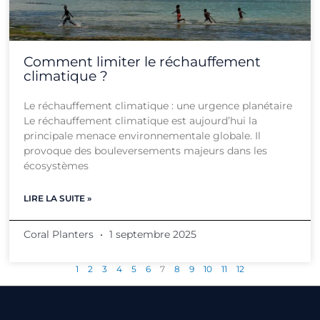
Comment limiter le réchauffement
climatique ?
Le réchauffement climatique : une urgence planétaire
Le réchauffement climatique est aujourd’hui la
principale menace environnementale globale. Il
provoque des bouleversements majeurs dans les
écosystèmes
LIRE LA SUITE »
Coral Planters
1 septembre 2025
1
2
3
4
5
6
7
8
9
10
11
12