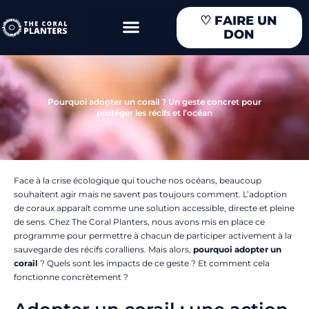
Aller
♡
FAIRE UN
au
DON
contenu
Pourquoi adopter un corail ? Un geste concret pour
protéger les récifs et l’océan
Face à la crise écologique qui touche nos océans, beaucoup
souhaitent agir mais ne savent pas toujours comment. L’adoption
de coraux apparaît comme une solution accessible, directe et pleine
de sens. Chez The Coral Planters, nous avons mis en place ce
programme pour permettre à chacun de participer activement à la
sauvegarde des récifs coralliens. Mais alors,
pourquoi adopter un
corail
? Quels sont les impacts de ce geste ? Et comment cela
fonctionne concrètement ?