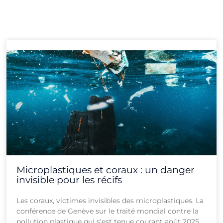
Page
Page
Page
Page
Page
Page
Page
Page
Page
Page
Page
Page
Microplastiques et coraux : un danger
invisible pour les récifs
Les coraux, victimes invisibles des microplastiques. La
conférence de Genève sur le traité mondial contre la
pollution plastique qui s’est tenue courant août 2025