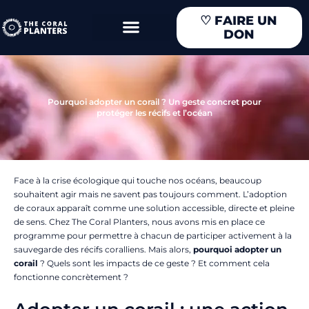
Aller
♡
FAIRE UN
au
DON
contenu
Pourquoi adopter un corail ? Un geste concret pour
protéger les récifs et l’océan
Face à la crise écologique qui touche nos océans, beaucoup
souhaitent agir mais ne savent pas toujours comment. L’adoption
de coraux apparaît comme une solution accessible, directe et pleine
de sens. Chez The Coral Planters, nous avons mis en place ce
programme pour permettre à chacun de participer activement à la
sauvegarde des récifs coralliens. Mais alors,
pourquoi adopter un
corail
? Quels sont les impacts de ce geste ? Et comment cela
fonctionne concrètement ?