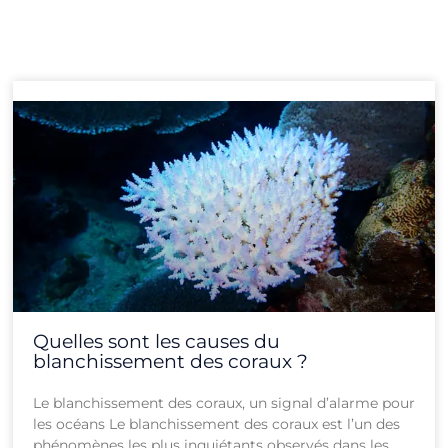
Page
Page
Page
Page
Page
Page
Page
Page
Page
Page
Page
Page
Quelles sont les causes du
blanchissement des coraux ?
Le blanchissement des coraux, un signal d’alarme pour
les océans Le blanchissement des coraux est l’un des
phénomènes les plus inquiétants observés dans les