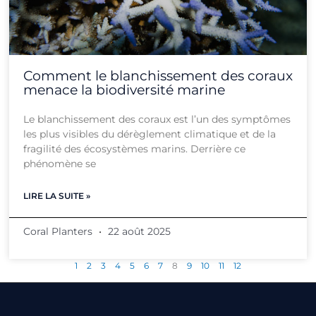
Comment le blanchissement des coraux
menace la biodiversité marine
Le blanchissement des coraux est l’un des symptômes
les plus visibles du dérèglement climatique et de la
fragilité des écosystèmes marins. Derrière ce
phénomène se
LIRE LA SUITE »
Coral Planters
22 août 2025
1
2
3
4
5
6
7
8
9
10
11
12