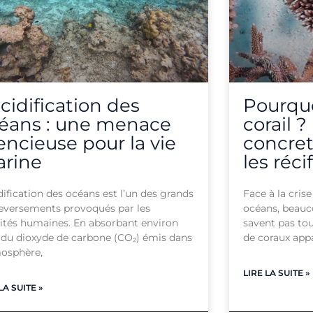
acidification des
Pourqu
éans : une menace
corail 
lencieuse pour la vie
concret
rine
les réci
idification des océans est l’un des grands
Face à la cris
eversements provoqués par les
océans, beauc
vités humaines. En absorbant environ
savent pas to
 du dioxyde de carbone (CO₂) émis dans
de coraux app
mosphère,
LIRE LA SUITE »
LA SUITE »