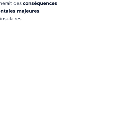
nerait des
conséquences
entales majeures
,
nsulaires.