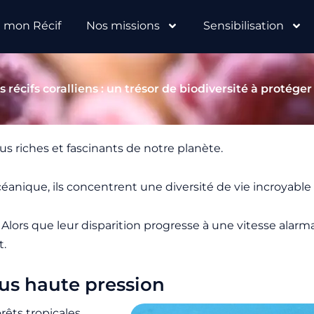
e mon Récif
Nos missions
Sensibilisation
s récifs coralliens : un trésor de biodiversité à protéger
lus riches et fascinants de notre planète.
e océanique, ils concentrent une diversité de vie incroyab
 Alors que leur disparition progresse à une vitesse alar
t.
us haute pression
rêts tropicales