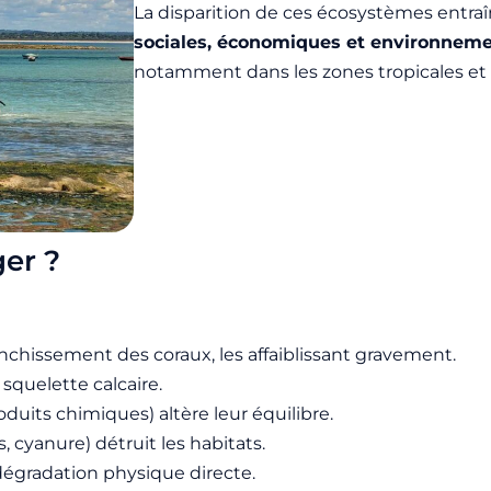
La disparition de ces écosystèmes entraî
sociales, économiques et environnem
notamment dans les zones tropicales et i
ger ?
chissement des coraux, les affaiblissant gravement.
 squelette calcaire.
oduits chimiques) altère leur équilibre.
fs, cyanure) détruit les habitats.
égradation physique directe.