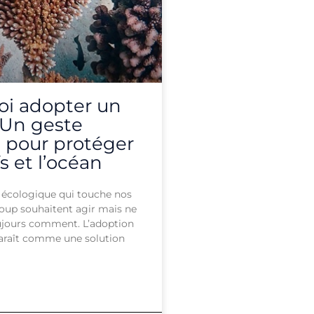
oi adopter un
? Un geste
 pour protéger
fs et l’océan
e écologique qui touche nos
oup souhaitent agir mais ne
ujours comment. L’adoption
araît comme une solution