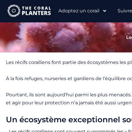
Aller
Adoptez un corail
Suivr
au
contenu
Le
Les récifs coralliens font partie des écosystèmes les p
À la fois refuges, nurseries et gardiens de l’équilibr
Pourtant, ils sont aujourd’hui parmi les plus menacés.
et agir pour leur protection n’a jamais été aussi urgen
Un écosystème exceptionnel so
Les récifs coralliens sont souvent surnommés les « fo