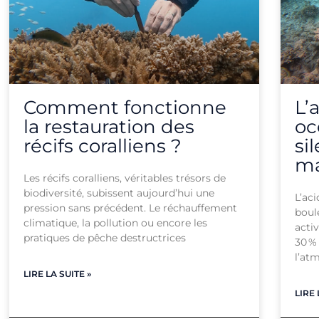
Comment fonctionne
L’
la restauration des
oc
récifs coralliens ?
si
ma
Les récifs coralliens, véritables trésors de
biodiversité, subissent aujourd’hui une
L’ac
pression sans précédent. Le réchauffement
boul
climatique, la pollution ou encore les
acti
pratiques de pêche destructrices
30 %
l’at
LIRE LA SUITE »
LIRE 