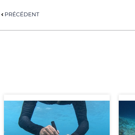
Précédent
PRÉCÉDENT
P