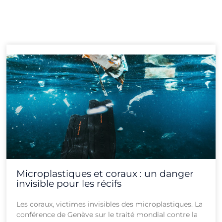
Page
Page
Page
Page
Page
Page
Page
Page
Page
Page
Page
Page
Microplastiques et coraux : un danger
invisible pour les récifs
Les coraux, victimes invisibles des microplastiques. La
conférence de Genève sur le traité mondial contre la