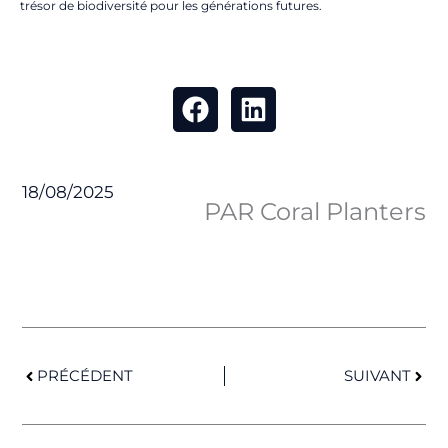
trésor de biodiversité pour les générations futures.
18/08/2025
PAR Coral Planters
Précédent
Suiv
PRÉCÉDENT
SUIVANT