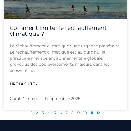
Comment limiter le réchauffement
climatique ?
Le réchauffement climatique : une urgence planétaire
Le réchauffement climatique est aujourd’hui la
principale menace environnementale globale. Il
provoque des bouleversements majeurs dans les
écosystèmes
LIRE LA SUITE »
Coral Planters
1 septembre 2025
1
2
3
4
5
6
7
8
9
10
11
12