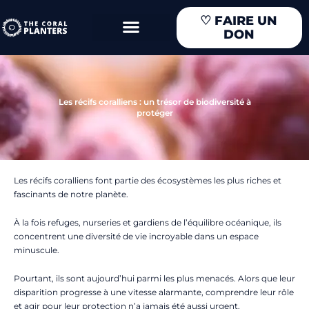
Aller
♡
FAIRE UN
au
DON
contenu
Les récifs coralliens : un trésor de biodiversité à
protéger
Les récifs coralliens font partie des écosystèmes les plus riches et
fascinants de notre planète.
À la fois refuges, nurseries et gardiens de l’équilibre océanique, ils
concentrent une diversité de vie incroyable dans un espace
minuscule.
Pourtant, ils sont aujourd’hui parmi les plus menacés. Alors que leur
disparition progresse à une vitesse alarmante, comprendre leur rôle
et agir pour leur protection n’a jamais été aussi urgent.