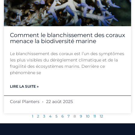
Comment le blanchissement des coraux
menace la biodiversité marine
Le blanchissement des coraux est l’un des symptômes
les plus visibles du dérèglement climatique et de la
fragilité des écosystèmes marins. Derrière ce
phénomène se
LIRE LA SUITE »
Coral Planters
22 août 2025
1
2
3
4
5
6
7
8
9
10
11
12