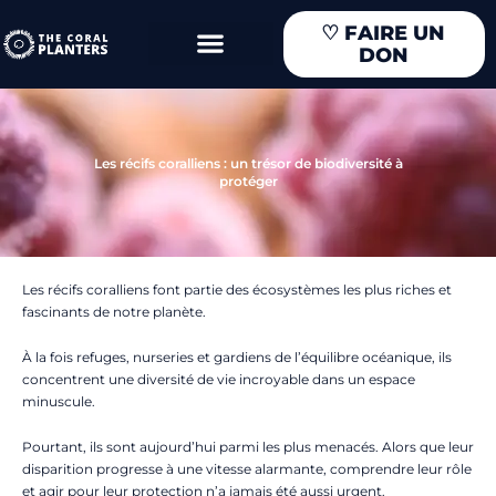
Aller
♡
FAIRE UN
au
DON
contenu
Les récifs coralliens : un trésor de biodiversité à
protéger
Les récifs coralliens font partie des écosystèmes les plus riches et
fascinants de notre planète.
À la fois refuges, nurseries et gardiens de l’équilibre océanique, ils
concentrent une diversité de vie incroyable dans un espace
minuscule.
Pourtant, ils sont aujourd’hui parmi les plus menacés. Alors que leur
disparition progresse à une vitesse alarmante, comprendre leur rôle
et agir pour leur protection n’a jamais été aussi urgent.