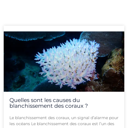
Page
Page
Page
Page
Page
Page
Page
Page
Page
Page
Page
Page
Quelles sont les causes du
blanchissement des coraux ?
Le blanchissement des coraux, un signal d’alarme pour
les océans Le blanchissement des coraux est l’un des