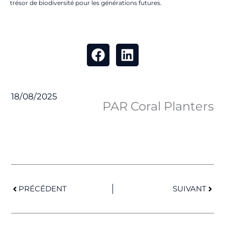
trésor de biodiversité pour les générations futures.
18/08/2025
PAR Coral Planters
Précédent
Suiv
PRÉCÉDENT
SUIVANT