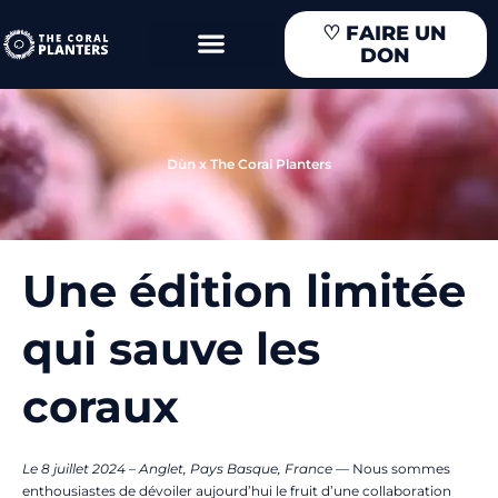
Aller
♡
FAIRE UN
au
DON
contenu
Dùn x The Coral Planters
Une édition limitée
qui sauve les
coraux
Le 8 juillet 2024 – Anglet, Pays Basque, France
—
Nous sommes
enthousiastes de dévoiler aujourd’hui le fruit d’une collaboration