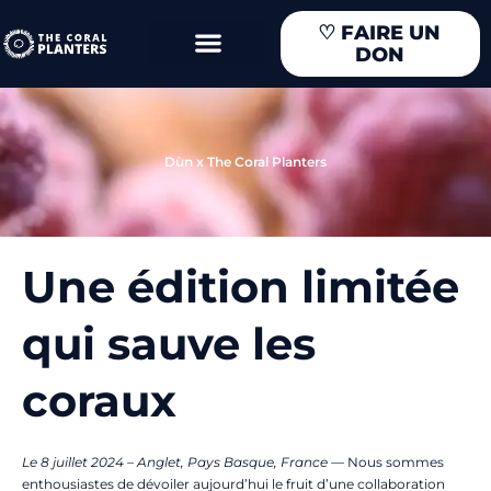
Aller
♡
FAIRE UN
au
DON
contenu
Dùn x The Coral Planters
Une édition limitée
qui sauve les
coraux
Le 8 juillet 2024 – Anglet, Pays Basque, France
—
Nous sommes
enthousiastes de dévoiler aujourd’hui le fruit d’une collaboration