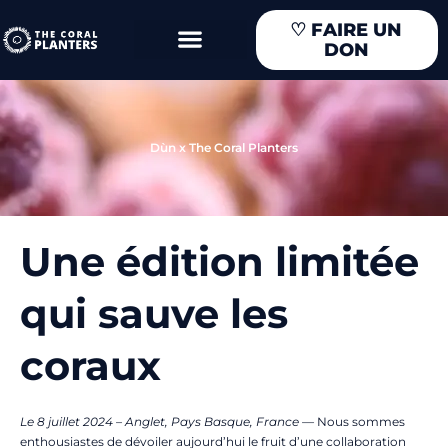
Aller
♡
FAIRE UN
au
DON
contenu
Dùn x The Coral Planters
Une édition limitée
qui sauve les
coraux
Le 8 juillet 2024 – Anglet, Pays Basque, France
—
Nous sommes
enthousiastes de dévoiler aujourd’hui le fruit d’une collaboration