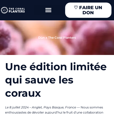
Aller
♡
FAIRE UN
au
DON
contenu
Dùn x The Coral Planters
Une édition limitée
qui sauve les
coraux
Le 8 juillet 2024 – Anglet, Pays Basque, France
—
Nous sommes
enthousiastes de dévoiler aujourd’hui le fruit d’une collaboration